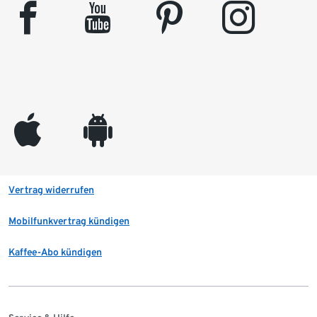
facebook
youtube
pinterest
instagram
appleinc
android
Vertrag widerrufen
Mobilfunkvertrag kündigen
Kaffee-Abo kündigen