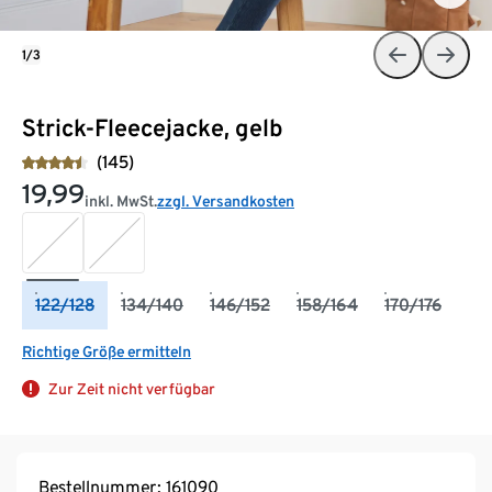
1/3
Strick-Fleecejacke, gelb
(145)
19,99
inkl. MwSt.
zzgl. Versandkosten
122/128
134/140
146/152
158/164
170/176
Richtige Größe ermitteln
Zur Zeit nicht verfügbar
Bestellnummer: 161090