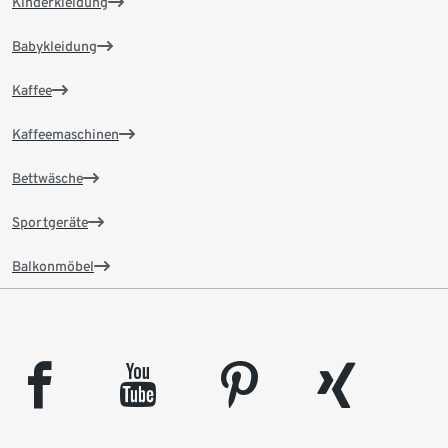
Kinderkleidung
Babykleidung
Kaffee
Kaffeemaschinen
Bettwäsche
Sportgeräte
Balkonmöbel
facebook
youtube
pinterest
xing