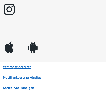
instagram
appleinc
android
Vertrag widerrufen
Mobilfunkvertrag kündigen
Kaffee-Abo kündigen