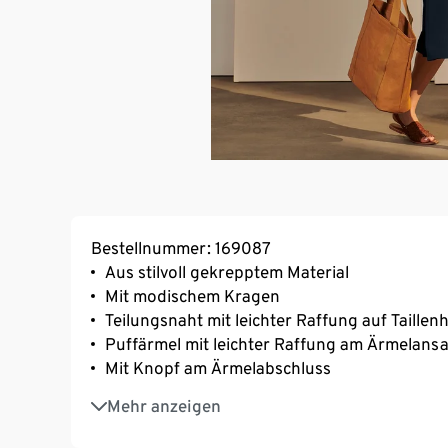
Bestellnummer: 169087
Aus stilvoll gekrepptem Material
Mit modischem Kragen
Teilungsnaht mit leichter Raffung auf Taillen
Puffärmel mit leichter Raffung am Ärmelansa
Mit Knopf am Ärmelabschluss
Teilungsnaht vom Ausschnitt zur Taille
Mehr anzeigen
Midi-Länge
Mia ist 180 cm groß und trägt Größe 36