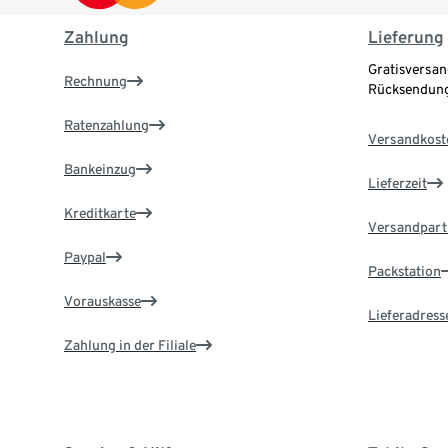
Zahlung
Lieferung
Gratisversan
Rechnung
Rücksendung
Ratenzahlung
Versandkost
Bankeinzug
Lieferzeit
Kreditkarte
Versandpart
Paypal
Packstation
Vorauskasse
Lieferadress
Zahlung in der Filiale