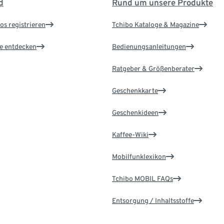
d
Rund um unsere Produkte
os registrieren
Tchibo Kataloge & Magazine
le entdecken
Bedienungsanleitungen
Ratgeber & Größenberater
Geschenkkarte
Geschenkideen
Kaffee-Wiki
Mobilfunklexikon
Tchibo MOBIL FAQs
Entsorgung / Inhaltsstoffe