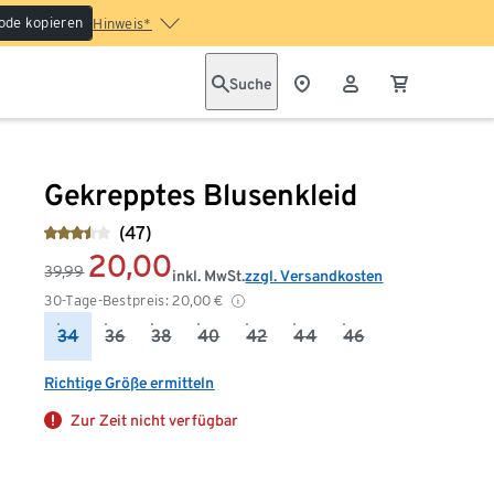
ode kopieren
Hinweis*
Suche
Gekrepptes Blusenkleid
(47)
20,00
39,99
inkl. MwSt.
zzgl. Versandkosten
30-Tage-Bestpreis:
20,00
€
34
36
38
40
42
44
46
Richtige Größe ermitteln
Zur Zeit nicht verfügbar