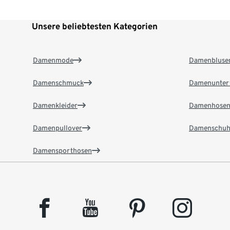
Unsere beliebtesten Kategorien
Damenmode
Damenbluse
Damenschmuck
Damenunter
Damenkleider
Damenhose
Damenpullover
Damenschuh
Damensporthosen
facebook
youtube
pinterest
instagram