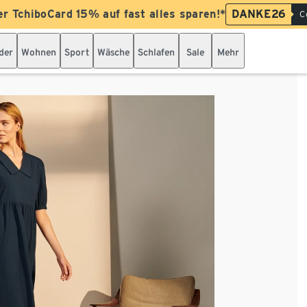
er TchiboCard 15% auf fast alles sparen!*
DANKE26
C
der
Wohnen
Sport
Wäsche
Schlafen
Sale
Mehr