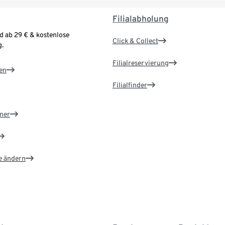
Filialabholung
d ab 29 € & kostenlose
Click & Collect
.
Filialreservierung
en
Filialfinder
ner
e ändern