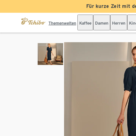
Für kurze Zeit mit d
Themenwelten
Kaffee
Damen
Herren
Kin