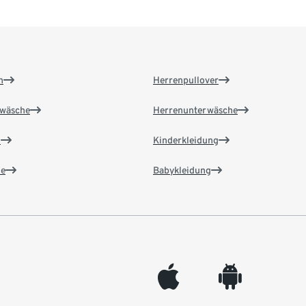
n
Herrenpullover
wäsche
Herrenunterwäsche
n
Kinderkleidung
e
Babykleidung
appleinc
android