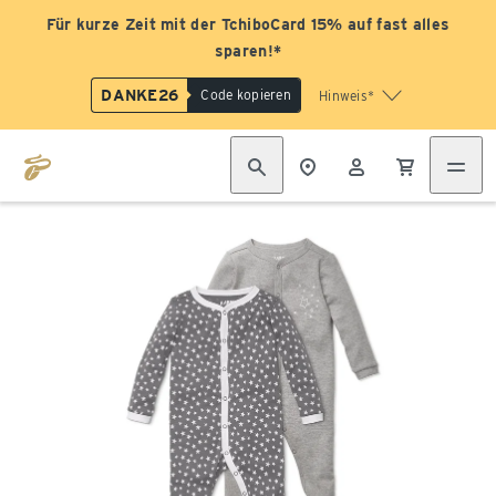
Für kurze Zeit mit der TchiboCard 15% auf fast alles
sparen!*
DANKE26
Code kopieren
Hinweis*