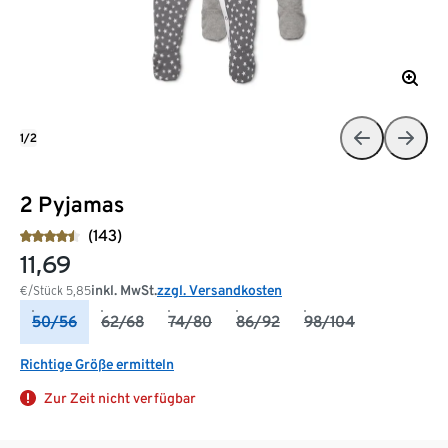
1/2
2 Pyjamas
(143)
11,69
inkl. MwSt.
zzgl. Versandkosten
€/Stück
5,85
50/56
62/68
74/80
86/92
98/104
Richtige Größe ermitteln
Zur Zeit nicht verfügbar