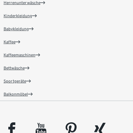
Herrenunterwäsche
Kinderkleidung
Babykleidung
Kaffee
Kaffeemaschinen
Bettwäsche
Sportgeräte
Balkonmöbel
facebook
youtube
pinterest
xing