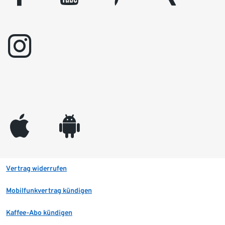
instagram
appleinc
android
Vertrag widerrufen
Mobilfunkvertrag kündigen
Kaffee-Abo kündigen