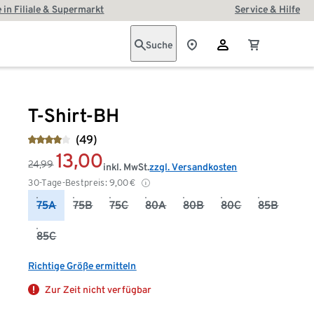
 in Filiale & Supermarkt
Service & Hilfe
Suche
T-Shirt-BH
(49)
13,00
24,99
inkl. MwSt.
zzgl. Versandkosten
30-Tage-Bestpreis:
9,00
€
75A
75B
75C
80A
80B
80C
85B
85C
Richtige Größe ermitteln
Zur Zeit nicht verfügbar