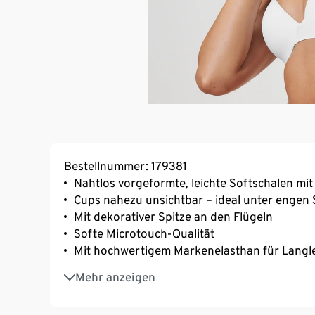
Bestellnummer: 179381
Nahtlos vorgeformte, leichte Softschalen mit
Cups nahezu unsichtbar – ideal unter engen 
Mit dekorativer Spitze an den Flügeln
Softe Microtouch-Qualität
Mit hochwertigem Markenelasthan für Langl
Längenverstellbare Träger
Mehr anzeigen
3-fach verstellbarer SoftSeal®-Häkchenvers