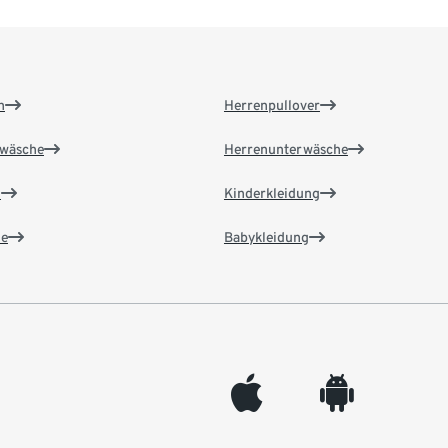
n
Herrenpullover
wäsche
Herrenunterwäsche
n
Kinderkleidung
e
Babykleidung
appleinc
android