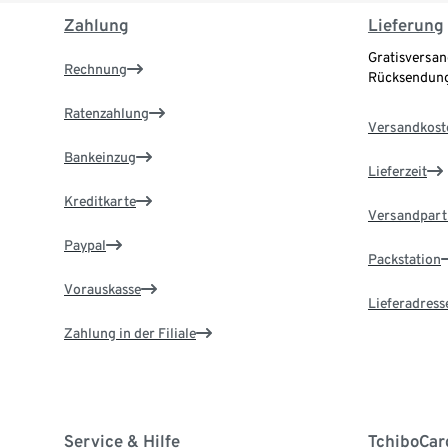
Zahlung
Lieferung
Gratisversan
Rechnung
Rücksendung
Ratenzahlung
Versandkost
Bankeinzug
Lieferzeit
Kreditkarte
Versandpart
Paypal
Packstation
Vorauskasse
Lieferadress
Zahlung in der Filiale
Service & Hilfe
TchiboCar