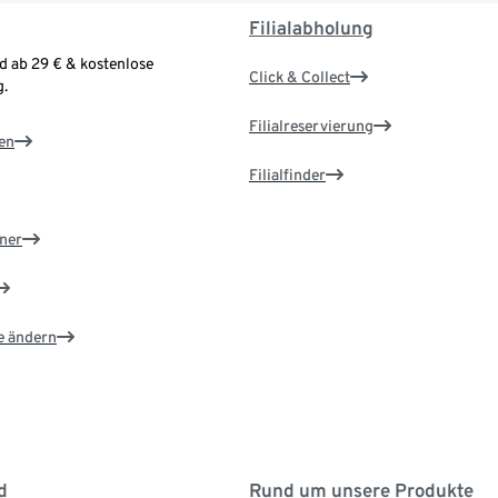
Filialabholung
d ab 29 € & kostenlose
Click & Collect
.
Filialreservierung
en
Filialfinder
ner
e ändern
d
Rund um unsere Produkte