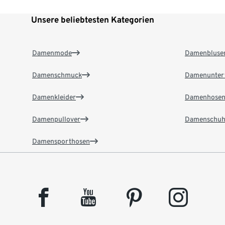
Unsere beliebtesten Kategorien
Damenmode
Damenbluse
Damenschmuck
Damenunter
Damenkleider
Damenhose
Damenpullover
Damenschuh
Damensporthosen
facebook
youtube
pinterest
instagram