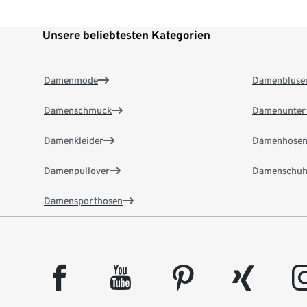
Unsere beliebtesten Kategorien
Damenmode
Damenbluse
Damenschmuck
Damenunter
Damenkleider
Damenhose
Damenpullover
Damenschuh
Damensporthosen
facebook
youtube
pinterest
xing
insta