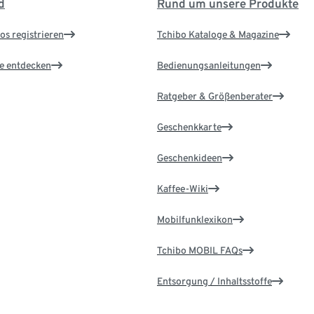
d
Rund um unsere Produkte
os registrieren
Tchibo Kataloge & Magazine
le entdecken
Bedienungsanleitungen
Ratgeber & Größenberater
Geschenkkarte
Geschenkideen
Kaffee-Wiki
Mobilfunklexikon
Tchibo MOBIL FAQs
Entsorgung / Inhaltsstoffe