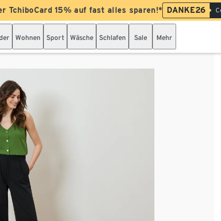
er TchiboCard 15% auf fast alles sparen!*
DANKE26
C
der
Wohnen
Sport
Wäsche
Schlafen
Sale
Mehr