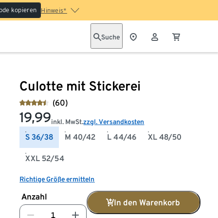
ode kopieren
Hinweis*
Suche
Culotte mit Stickerei
(60)
19,99
inkl. MwSt.
zzgl. Versandkosten
S 36/38
M 40/42
L 44/46
XL 48/50
XXL 52/54
Richtige Größe ermitteln
Anzahl
In den Warenkorb