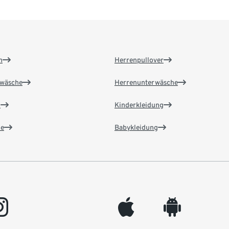
n
Herrenpullover
wäsche
Herrenunterwäsche
n
Kinderkleidung
e
Babykleidung
gram
appleinc
android