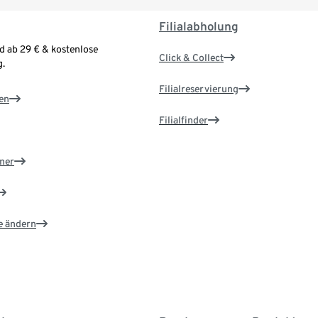
Filialabholung
d ab 29 € & kostenlose
Click & Collect
.
Filialreservierung
en
Filialfinder
ner
e ändern