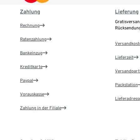
Zahlung
Lieferung
Gratisversan
Rechnung
Rücksendung
Ratenzahlung
Versandkost
Bankeinzug
Lieferzeit
Kreditkarte
Versandpart
Paypal
Packstation
Vorauskasse
Lieferadress
Zahlung in der Filiale