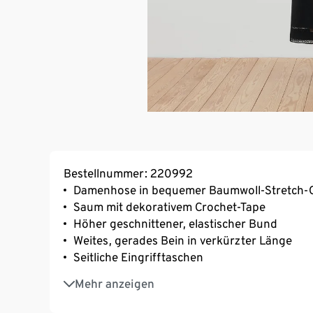
Bestellnummer: 220992
Damenhose in bequemer Baumwoll-Stretch-Q
Saum mit dekorativem Crochet-Tape
Höher geschnittener, elastischer Bund
Weites, gerades Bein in verkürzter Länge
Seitliche Eingrifftaschen
Mit Elasthan: formbeständig, perfekter Sitz
Mehr anzeigen
GOTS organic – in conversion, zertifiziert d