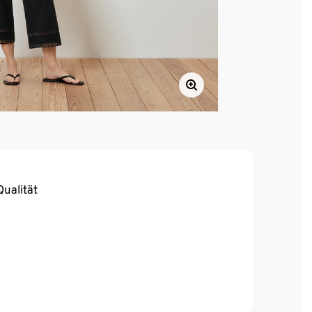
ualität
, hoher Tragekomfort
urch CU 809415