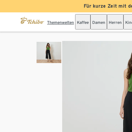
Für kurze Zeit mit d
Themenwelten
Kaffee
Damen
Herren
Kin