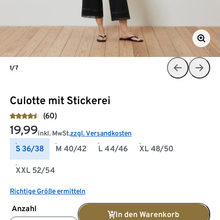
1/7
Culotte mit Stickerei
(60)
19,99
inkl. MwSt.
zzgl. Versandkosten
S 36/38
M 40/42
L 44/46
XL 48/50
XXL 52/54
Richtige Größe ermitteln
Anzahl
In den Warenkorb