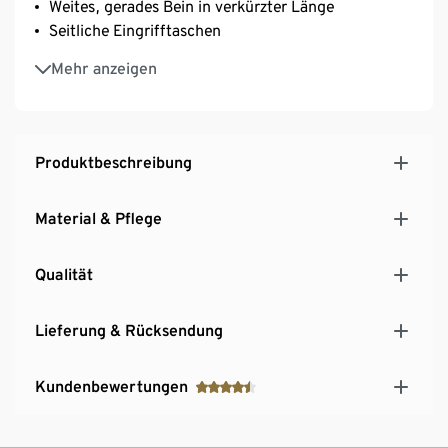
Weites, gerades Bein in verkürzter Länge
Seitliche Eingrifftaschen
Mit Elasthan: formbeständig, perfekter Sitz, hoher
Mehr anzeigen
Tragekomfort
GOTS organic – in conversion, zertifiziert durch CU
809415
Produktbeschreibung
Material & Pflege
Qualität
Lieferung & Rücksendung
Kundenbewertungen