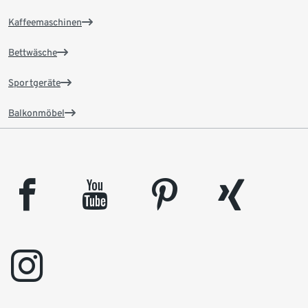
Kaffeemaschinen
Bettwäsche
Sportgeräte
Balkonmöbel
facebook
youtube
pinterest
xing
instagram