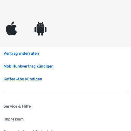
appleinc
android
Vertrag widerrufen
Mobilfunkvertrag kündigen
Kaffee-Abo kündigen
Service & Hilfe
Impressum