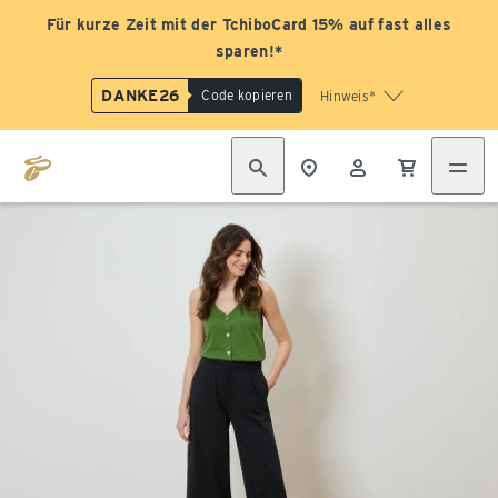
Für kurze Zeit mit der TchiboCard 15% auf fast alles
sparen!*
DANKE26
Code kopieren
Hinweis*