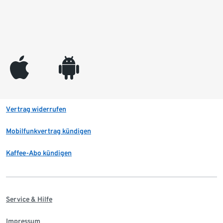
appleinc
android
Vertrag widerrufen
Mobilfunkvertrag kündigen
Kaffee-Abo kündigen
Service & Hilfe
Impressum