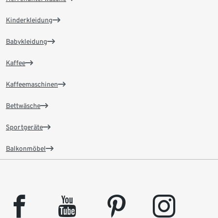
Kinderkleidung
Babykleidung
Kaffee
Kaffeemaschinen
Bettwäsche
Sportgeräte
Balkonmöbel
facebook
youtube
pinterest
instagram