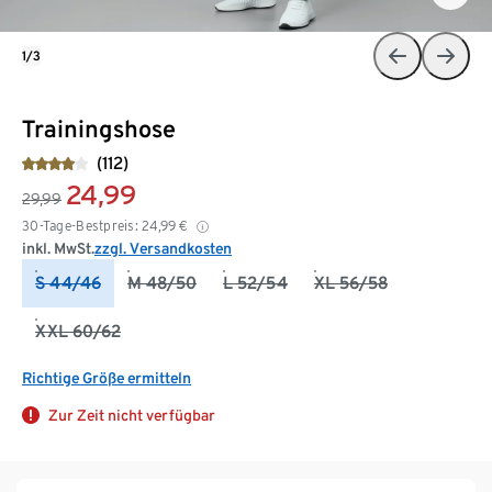
1/3
Trainingshose
(112)
24,99
29,99
30-Tage-Bestpreis:
24,99
€
inkl. MwSt.
zzgl. Versandkosten
S 44/46
M 48/50
L 52/54
XL 56/58
XXL 60/62
Richtige Größe ermitteln
Zur Zeit nicht verfügbar