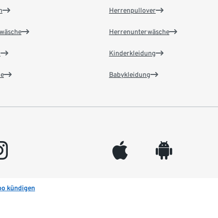
n
Herrenpullover
wäsche
Herrenunterwäsche
n
Kinderkleidung
e
Babykleidung
gram
appleinc
android
bo kündigen