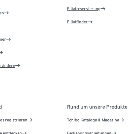
Filialreservierung
en
Filialfinder
ner
e ändern
d
Rund um unsere Produkte
os registrieren
Tchibo Kataloge & Magazine
le entdecken
Bedienungsanleitungen