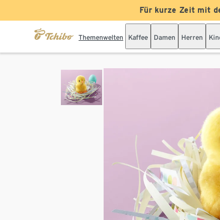
Für kurze Zeit mit d
Themenwelten
Kaffee
Damen
Herren
Kin