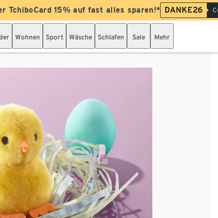
er TchiboCard 15% auf fast alles sparen!*
DANKE26
C
der
Wohnen
Sport
Wäsche
Schlafen
Sale
Mehr