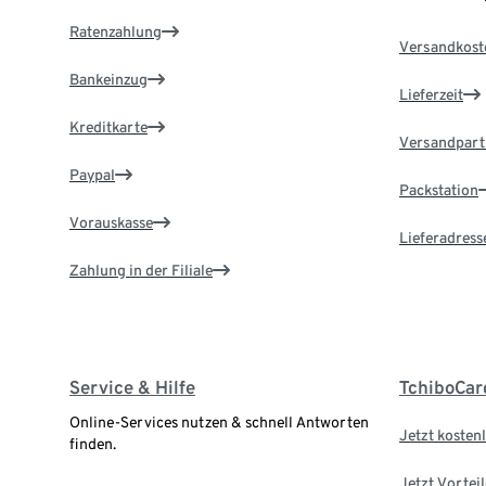
Ratenzahlung
Versandkost
Bankeinzug
Lieferzeit
Kreditkarte
Versandpart
Paypal
Packstation
Vorauskasse
Lieferadress
Zahlung in der Filiale
Service & Hilfe
TchiboCar
Online-Services nutzen & schnell Antworten
Jetzt kostenl
finden.
Jetzt Vortei