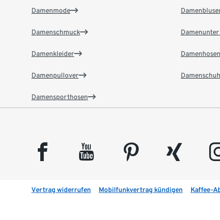
Damenmode
Damenbluse
Damenschmuck
Damenunter
Damenkleider
Damenhose
Damenpullover
Damenschuh
Damensporthosen
facebook
youtube
pinterest
xing
insta
Vertrag widerrufen
Mobilfunkvertrag kündigen
Kaffee-A