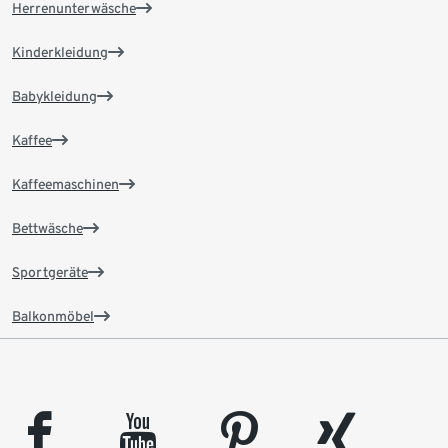
Herrenunterwäsche
Kinderkleidung
Babykleidung
Kaffee
Kaffeemaschinen
Bettwäsche
Sportgeräte
Balkonmöbel
facebook
youtube
pinterest
xing