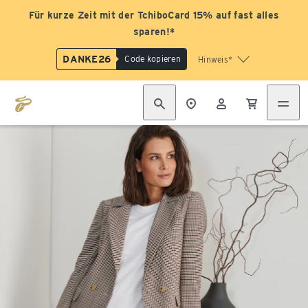
Für kurze Zeit mit der TchiboCard 15% auf fast alles
sparen!*
DANKE26
Code kopieren
Hinweis*