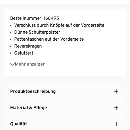
Bestellnummer: 166495
Verschluss durch Knöpfe auf der Vorderseite
Dünne Schulterpolster
Pattentaschen auf der Vorderseite
Reverskragen
Gefüttert
Ärmelabschluss mit Zierknöpfen
Mehr anzeigen
Teilungsnaht auf der Rückseite
In zeitlos klassischem Hahnentritt-Dessin
Mit Elasthan: formbeständig, perfekter Sitz, hoher
Tragekomfort
Produktbeschreibung
Material & Pflege
Qualität