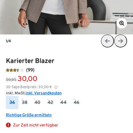
1/4
Karierter Blazer
(99)
30,00
59,95
30-Tage-Bestpreis:
30,00
€
inkl. MwSt.
inkl. Versandkosten
36
38
40
42
44
46
Richtige Größe ermitteln
Zur Zeit nicht verfügbar