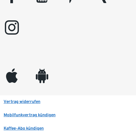
instagram
appleinc
android
Vertrag widerrufen
Mobilfunkvertrag kündigen
Kaffee-Abo kündigen