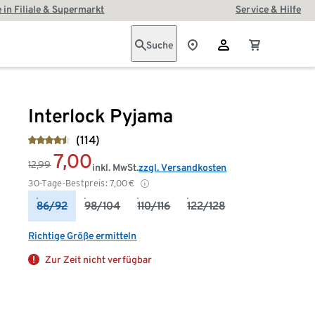
 in Filiale & Supermarkt
Service & Hilfe
Suche
Interlock Pyjama
(114)
7,00
12,99
inkl. MwSt.
zzgl. Versandkosten
30-Tage-Bestpreis:
7,00
€
86/92
98/104
110/116
122/128
Richtige Größe ermitteln
Zur Zeit nicht verfügbar