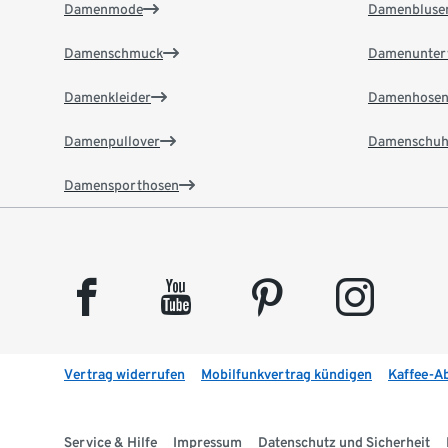
Damenmode
Damenbluse
Damenschmuck
Damenunter
Damenkleider
Damenhose
Damenpullover
Damenschuh
Damensporthosen
facebook
youtube
pinterest
instagram
Vertrag widerrufen
Mobilfunkvertrag kündigen
Kaffee-A
Service & Hilfe
Impressum
Datenschutz und Sicherheit