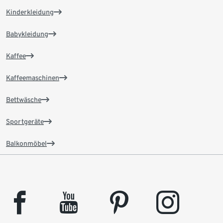
Kinderkleidung
Babykleidung
Kaffee
Kaffeemaschinen
Bettwäsche
Sportgeräte
Balkonmöbel
facebook
youtube
pinterest
instagram