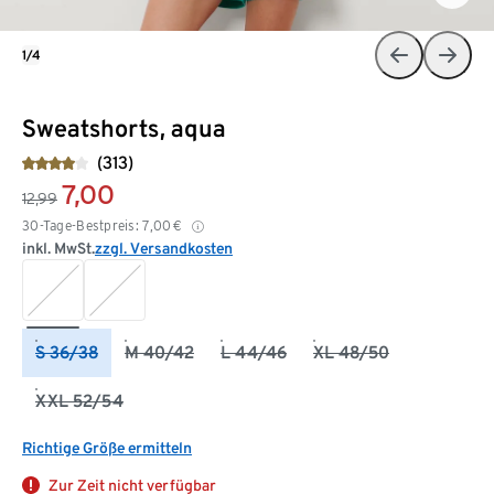
1/4
Sweatshorts, aqua
(313)
7,00
12,99
30-Tage-Bestpreis:
7,00
€
inkl. MwSt.
zzgl. Versandkosten
S 36/38
M 40/42
L 44/46
XL 48/50
XXL 52/54
Richtige Größe ermitteln
Zur Zeit nicht verfügbar