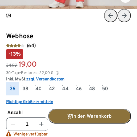
1/4
Webhose
(64)
-13%
19,00
34,99
30-Tage-Bestpreis:
22,00
€
inkl. MwSt.
zzgl. Versandkosten
36
38
40
42
44
46
48
50
Richtige Größe ermitteln
Anzahl
In den Warenkorb
Wenige verfügbar