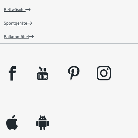
Bettwäsche
Sportgeräte
Balkonmöbel
facebook
youtube
pinterest
instagram
appleinc
android