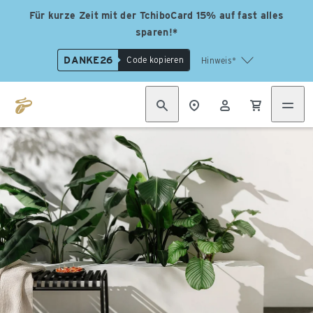
Für kurze Zeit mit der TchiboCard 15% auf fast alles
sparen!*
DANKE26
Code kopieren
Hinweis*