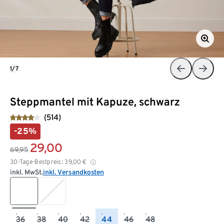
1/7
Steppmantel mit Kapuze, schwarz
(514)
-25%
29,00
69,95
30-Tage-Bestpreis:
39,00
€
inkl. MwSt.
inkl. Versandkosten
36
38
40
42
44
46
48