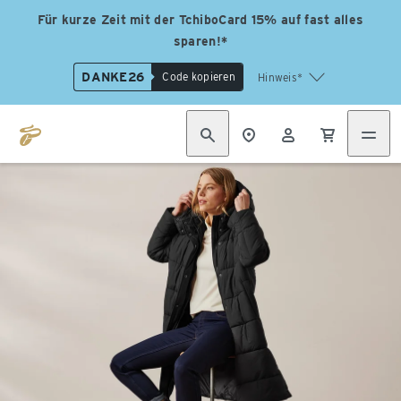
Für kurze Zeit mit der TchiboCard 15% auf fast alles
sparen!*
DANKE26
Code kopieren
Hinweis*