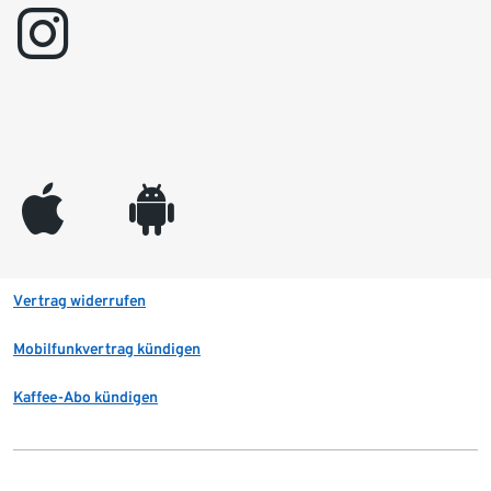
instagram
appleinc
android
Vertrag widerrufen
Mobilfunkvertrag kündigen
Kaffee-Abo kündigen