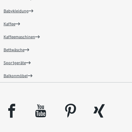
Babykleidung
Kaffee
Kaffeemaschinen
Bettwäsche
Sportgeräte
Balkonmöbel
facebook
youtube
pinterest
xing