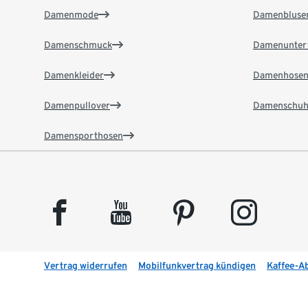
Damenmode
Damenbluse
Damenschmuck
Damenunter
Damenkleider
Damenhose
Damenpullover
Damenschuh
Damensporthosen
facebook
youtube
pinterest
instagram
Vertrag widerrufen
Mobilfunkvertrag kündigen
Kaffee-A