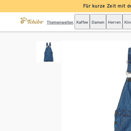
Für kurze Zeit mit d
Themenwelten
Kaffee
Damen
Herren
Kin