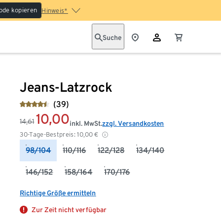
ode kopieren
Hinweis*
Suche
Jeans-Latzrock
(39)
10,00
14,61
inkl. MwSt.
zzgl. Versandkosten
30-Tage-Bestpreis:
10,00
€
98/104
110/116
122/128
134/140
146/152
158/164
170/176
Richtige Größe ermitteln
Zur Zeit nicht verfügbar