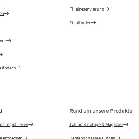
Filialreservierung
en
Filialfinder
ner
e ändern
d
Rund um unsere Produkte
os registrieren
Tchibo Kataloge & Magazine
le entdecken
Bedienungsanleitungen