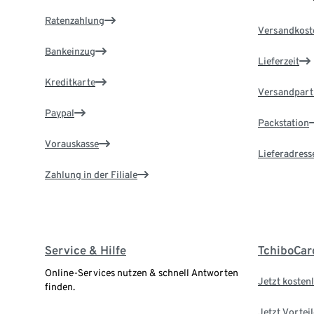
Ratenzahlung
Versandkost
Bankeinzug
Lieferzeit
Kreditkarte
Versandpart
Paypal
Packstation
Vorauskasse
Lieferadress
Zahlung in der Filiale
Service & Hilfe
TchiboCar
Online-Services nutzen & schnell Antworten
Jetzt kostenl
finden.
Jetzt Vortei