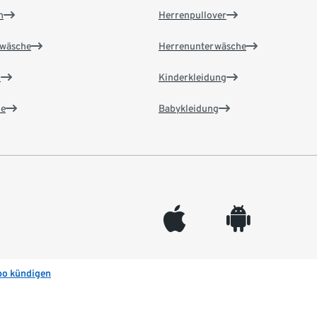
n
Herrenpullover
wäsche
Herrenunterwäsche
n
Kinderkleidung
e
Babykleidung
appleinc
android
bo kündigen