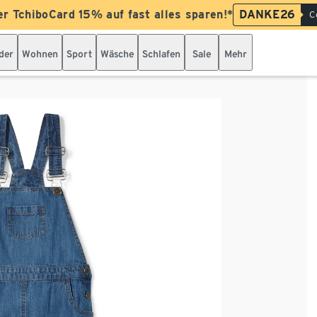
er TchiboCard 15% auf fast alles sparen!*
DANKE26
C
der
Wohnen
Sport
Wäsche
Schlafen
Sale
Mehr