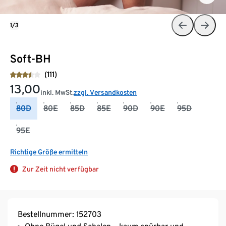
1/3
Soft-BH
(111)
13,00
inkl. MwSt.
zzgl. Versandkosten
80D
80E
85D
85E
90D
90E
95D
95E
Richtige Größe ermitteln
Zur Zeit nicht verfügbar
Bestellnummer: 152703