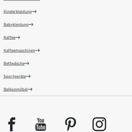
Kinderkleidung
Babykleidung
Kaffee
Kaffeemaschinen
Bettwäsche
Sportgeräte
Balkonmöbel
facebook
youtube
pinterest
instagram