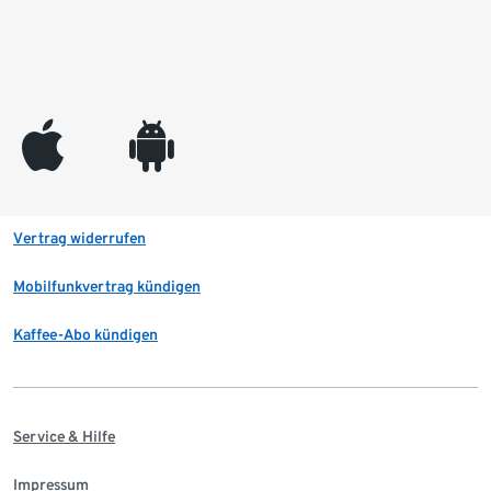
appleinc
android
Vertrag widerrufen
Mobilfunkvertrag kündigen
Kaffee-Abo kündigen
Service & Hilfe
Impressum