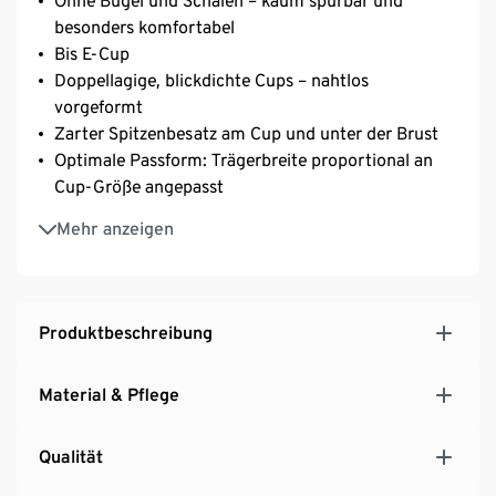
Ohne Bügel und Schalen – kaum spürbar und
besonders komfortabel
Bis E-Cup
Doppellagige, blickdichte Cups – nahtlos
vorgeformt
Zarter Spitzenbesatz am Cup und unter der Brust
Optimale Passform: Trägerbreite proportional an
Cup-Größe angepasst
Unterwäsche mit längenverstellbaren Trägern
Mehr anzeigen
3-fach verstellbarer SoftSeal®-Häkchenverschluss
Mit Wäscheschleife und dekorativem
Metallplättchen
Mit hochwertigem Markenelasthan für
Produktbeschreibung
Langlebigkeit und hohe Waschbeständigkeit
Mit zusätzlichen Power-Mesh-Zonen für besonders
Material & Pflege
guten Halt
Qualität