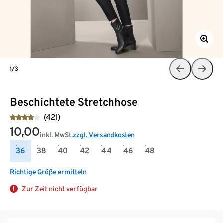
1/3
Beschichtete Stretchhose
(421)
10,00
inkl. MwSt.
zzgl. Versandkosten
36
38
40
42
44
46
48
Richtige Größe ermitteln
Zur Zeit nicht verfügbar