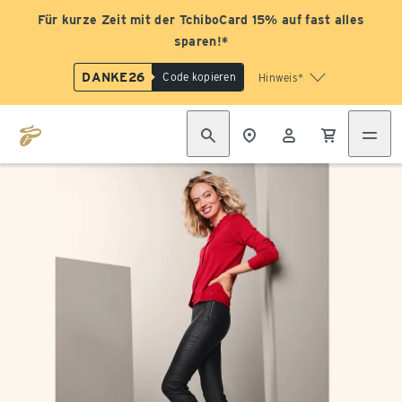
Für kurze Zeit mit der TchiboCard 15% auf fast alles
sparen!*
DANKE26
Code kopieren
Hinweis*