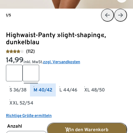
1/5
Highwaist-Panty »light-shaping«,
dunkelblau
(112)
14,99
inkl. MwSt.
zzgl. Versandkosten
S 36/38
M 40/42
L 44/46
XL 48/50
XXL 52/54
Richtige Größe ermitteln
Anzahl
In den Warenkorb