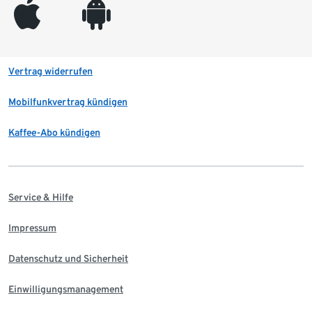
appleinc
android
Vertrag widerrufen
Mobilfunkvertrag kündigen
Kaffee-Abo kündigen
Service & Hilfe
Impressum
Datenschutz und Sicherheit
Einwilligungsmanagement