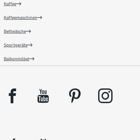
Kaffee
Kaffeemaschinen
Bettwäsche
Sportgeräte
Balkonmöbel
facebook
youtube
pinterest
instagram