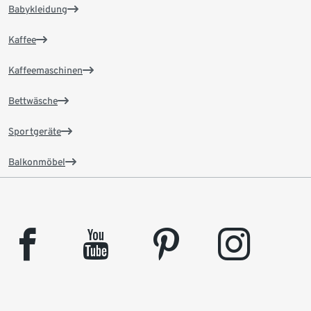
Babykleidung
Kaffee
Kaffeemaschinen
Bettwäsche
Sportgeräte
Balkonmöbel
facebook
youtube
pinterest
instagram