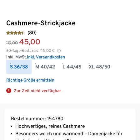
Cashmere-Strickjacke
(80)
45,00
119,00
30-Tage-Bestpreis:
45,00
€
inkl. MwSt.
inkl. Versandkosten
S 36/38
M 40/42
L 44/46
XL 48/50
Richtige Größe ermitteln
Zur Zeit nicht verfügbar
Bestellnummer: 154780
Hochwertiges, reines Cashmere
Besonders weich und wärmend – Damenjacke für