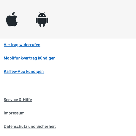
appleinc
android
Vertrag widerrufen
Mobilfunkvertrag kündigen
Kaffee-Abo kündigen
Service & Hilfe
Impressum
Datenschutz und Sicherheit