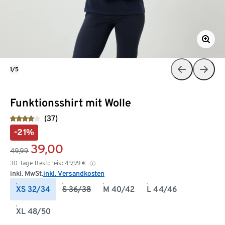
1/5
Funktionsshirt mit Wolle
(37)
-21%
39,00
49,99
30-Tage-Bestpreis:
49,99
€
inkl. MwSt.
inkl. Versandkosten
XS 32/34
S 36/38
M 40/42
L 44/46
XL 48/50