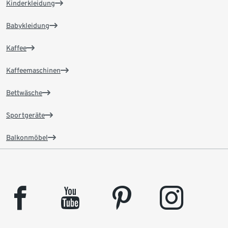
Kinderkleidung
Babykleidung
Kaffee
Kaffeemaschinen
Bettwäsche
Sportgeräte
Balkonmöbel
facebook
youtube
pinterest
instagram