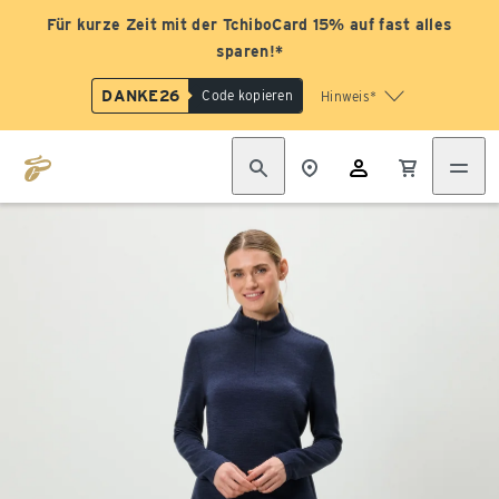
Für kurze Zeit mit der TchiboCard 15% auf fast alles
sparen!*
DANKE26
Code kopieren
Hinweis*