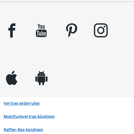
facebook
youtube
pinterest
instagram
appleinc
android
Vertrag widerrufen
Mobilfunkvertrag kündigen
Kaffee-Abo kündigen