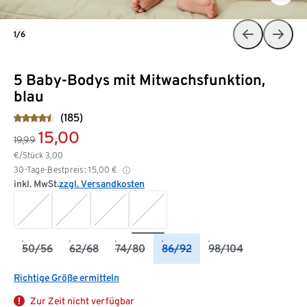
1/6
5 Baby-Bodys mit Mitwachsfunktion,
blau
(185)
15,00
19,99
€/Stück
3,00
30-Tage-Bestpreis:
15,00
€
inkl. MwSt.
zzgl. Versandkosten
50/56
62/68
74/80
86/92
98/104
Richtige Größe ermitteln
Zur Zeit nicht verfügbar