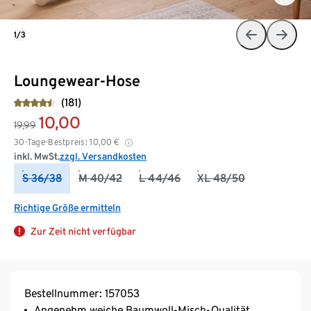
1/3
Loungewear-Hose
(181)
10,00
19,99
30-Tage-Bestpreis:
10,00
€
inkl. MwSt.
zzgl. Versandkosten
S 36/38
M 40/42
L 44/46
XL 48/50
Richtige Größe ermitteln
Zur Zeit nicht verfügbar
Bestellnummer: 157053
Angenehm weiche Baumwoll-Misch-Qualität