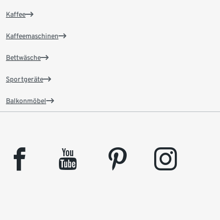
Kaffee
Kaffeemaschinen
Bettwäsche
Sportgeräte
Balkonmöbel
facebook
youtube
pinterest
instagram