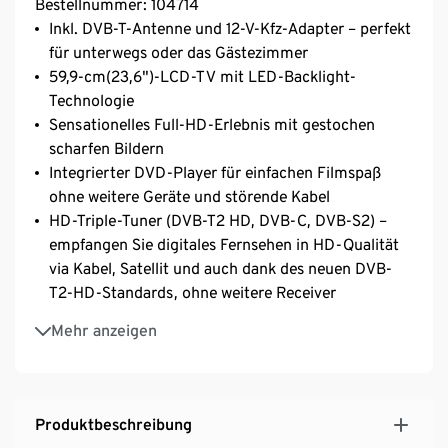
Bestellnummer: 104714
Inkl. DVB-T-Antenne und 12-V-Kfz-Adapter – perfekt
für unterwegs oder das Gästezimmer
59,9-cm(23,6")-LCD-TV mit LED-Backlight-
Technologie
Sensationelles Full-HD-Erlebnis mit gestochen
scharfen Bildern
Integrierter DVD-Player für einfachen Filmspaß
ohne weitere Geräte und störende Kabel
HD-Triple-Tuner (DVB-T2 HD, DVB-C, DVB-S2) –
empfangen Sie digitales Fernsehen in HD-Qualität
via Kabel, Satellit und auch dank des neuen DVB-
T2-HD-Standards, ohne weitere Receiver
Integrierter Mediaplayer – direkte Wiedergabe Ihrer
Mehr anzeigen
Lieblingsfotos, -musik und -filme einfach und
bequem über USB-Speichermedium
1 HDMI®-Eingang für die Übertragung von HD-
Bild- und Tonsignalen ohne Qualitätsverlust
Produktbeschreibung
Genießen Sie dank CI+ das volle Programm – die