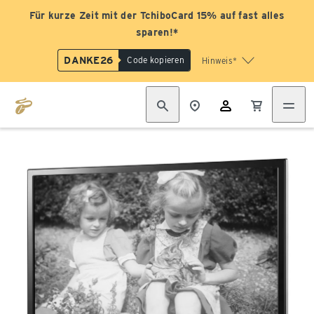
Für kurze Zeit mit der TchiboCard 15% auf fast alles
sparen!*
DANKE26
Code kopieren
Hinweis*