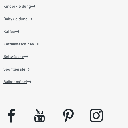
Kinderkleidung
Babykleidung
Kaffee
Kaffeemaschinen
Bettwäsche
Sportgeräte
Balkonmöbel
facebook
youtube
pinterest
instagram