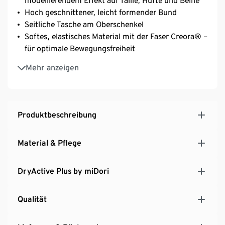
modellierendem Effekt auf Taille, Hüfte und Beine
Hoch geschnittener, leicht formender Bund
Seitliche Tasche am Oberschenkel
Softes, elastisches Material mit der Faser Creora® –
für optimale Bewegungsfreiheit
Extraflache Nähte für hohen Tragekomfort
Mehr anzeigen
Weiche und angenehme Klebe-Abschlüsse, um
Scheuerstellen zu vermeiden
Produktbeschreibung
Material & Pflege
DryActive Plus by miDori
Qualität