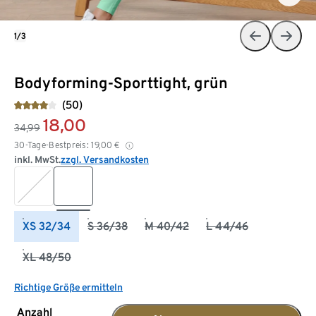
1/3
Bodyforming-Sporttight, grün
(50)
18,00
34,99
30-Tage-Bestpreis:
19,00
€
inkl. MwSt.
zzgl. Versandkosten
XS 32/34
S 36/38
M 40/42
L 44/46
XL 48/50
Richtige Größe ermitteln
Anzahl