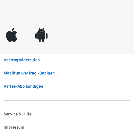
appleinc
android
Vertrag widerrufen
Mobilfunkvertrag kündigen
Kaffee-Abo kündigen
Service & Hilfe
Impressum