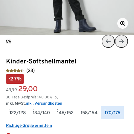
1/6
Kinder-Softshellmantel
(23)
-27%
29,00
49,99
30-Tage-Bestpreis:
40,00
€
inkl. MwSt.
inkl. Versandkosten
122/128
134/140
146/152
158/164
170/176
Richtige Größe ermitteln