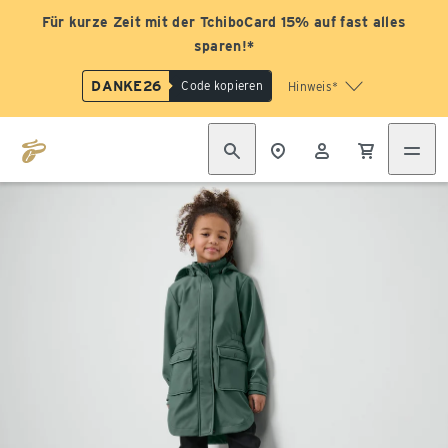
Für kurze Zeit mit der TchiboCard 15% auf fast alles
sparen!*
DANKE26
Code kopieren
Hinweis*