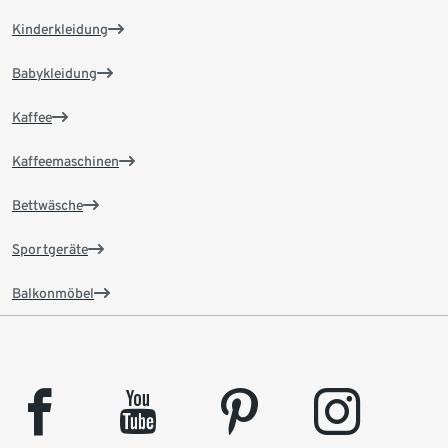
Kinderkleidung
Babykleidung
Kaffee
Kaffeemaschinen
Bettwäsche
Sportgeräte
Balkonmöbel
facebook
youtube
pinterest
instagram