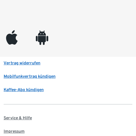
appleinc
android
Vertrag widerrufen
Mobilfunkvertrag kündigen
Kaffee-Abo kündigen
Service & Hilfe
Impressum