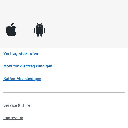
appleinc
android
Vertrag widerrufen
Mobilfunkvertrag kündigen
Kaffee-Abo kündigen
Service & Hilfe
Impressum