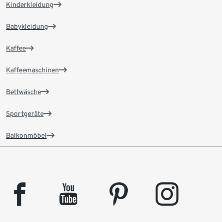
Kinderkleidung
Babykleidung
Kaffee
Kaffeemaschinen
Bettwäsche
Sportgeräte
Balkonmöbel
facebook
youtube
pinterest
instagram