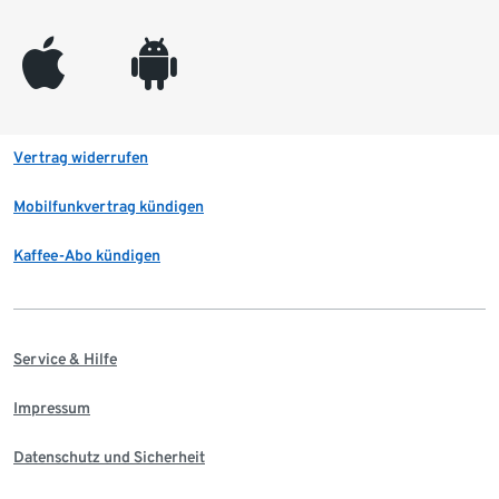
appleinc
android
Vertrag widerrufen
Mobilfunkvertrag kündigen
Kaffee-Abo kündigen
Service & Hilfe
Impressum
Datenschutz und Sicherheit