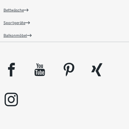
Bettwäsche
Sportgeräte
Balkonmöbel
facebook
youtube
pinterest
xing
instagram