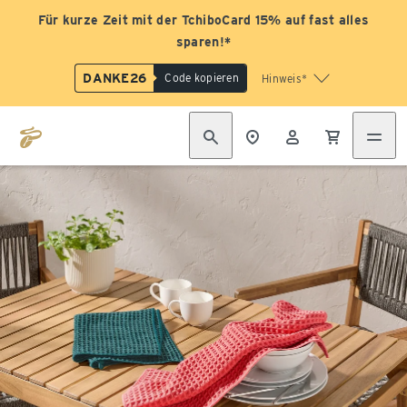
Für kurze Zeit mit der TchiboCard 15% auf fast alles
sparen!*
DANKE26
Code kopieren
Hinweis*