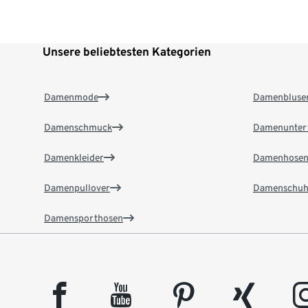
Unsere beliebtesten Kategorien
Damenmode
Damenbluse
Damenschmuck
Damenunter
Damenkleider
Damenhose
Damenpullover
Damenschuh
Damensporthosen
facebook
youtube
pinterest
xing
insta