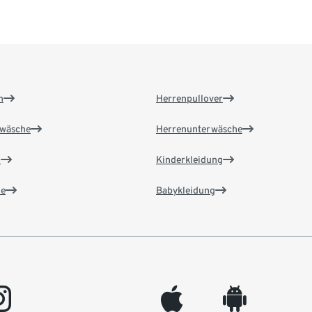
n
Herrenpullover
wäsche
Herrenunterwäsche
n
Kinderkleidung
e
Babykleidung
gram
appleinc
android