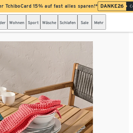
er TchiboCard 15% auf fast alles sparen!*
DANKE26
C
der
Wohnen
Sport
Wäsche
Schlafen
Sale
Mehr