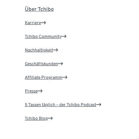
Über Tchibo
Karriere
Tchibo Community
Nachhaltigkeit
Geschäftskunden
Affiliate Programm
Presse
5 Tassen täglich – der Tchibo Podcast
Tchibo Blog