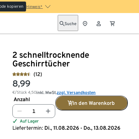
ode kopieren
Hinweis*
Suche
2 schnelltrocknende
Geschirrtücher
(12)
8,99
€/Stück
4,50
inkl. MwSt.
zzgl. Versandkosten
Anzahl
In den Warenkorb
Auf Lager
Liefertermin:
Di., 11.08.2026 - Do., 13.08.2026