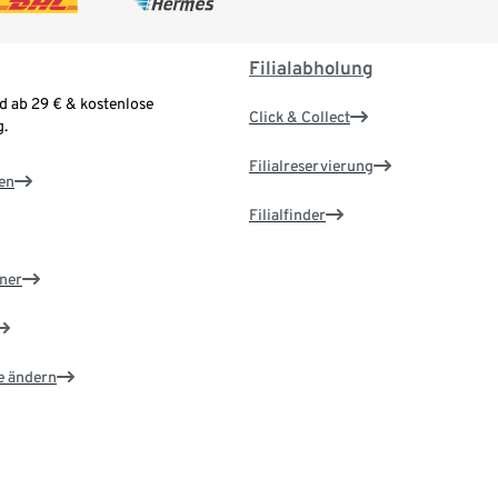
Filialabholung
d ab 29 € & kostenlose
Click & Collect
.
Filialreservierung
en
Filialfinder
ner
e ändern