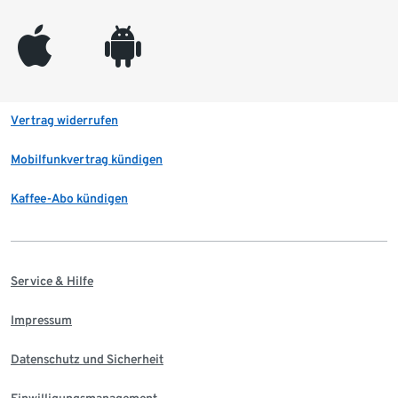
appleinc
android
Vertrag widerrufen
Mobilfunkvertrag kündigen
Kaffee-Abo kündigen
Service & Hilfe
Impressum
Datenschutz und Sicherheit