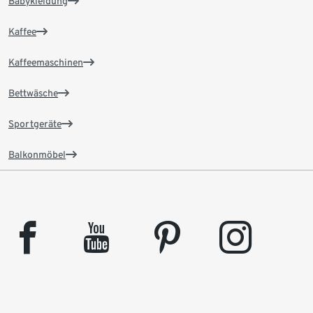
Babykleidung
Kaffee
Kaffeemaschinen
Bettwäsche
Sportgeräte
Balkonmöbel
facebook
youtube
pinterest
instagram