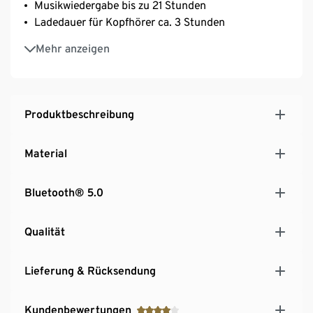
Musikwiedergabe bis zu 21 Stunden
Ladedauer für Kopfhörer ca. 3 Stunden
Hochwertiger Stereo-Sound mit klaren Höhen und
Mehr anzeigen
satten Bässen
Freisprechfunktion per integriertem Mikrofon
Inkl. USB-C-Kabel, ca. 100 cm
AUX-IN-Anschluss
Produktbeschreibung
Material
Bluetooth® 5.0
Qualität
Lieferung & Rücksendung
Kundenbewertungen