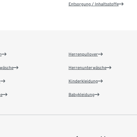
Entsorgung / Inhaltsstoffe
n
Herrenpullover
wäsche
Herrenunterwäsche
n
Kinderkleidung
e
Babykleidung