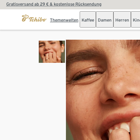
Gratisversand ab 29 € & kostenlose Rücksendung
Themenwelten
Kaffee
Damen
Herren
Kin