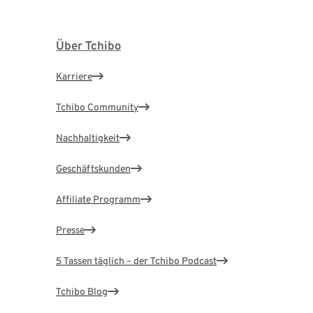
Über Tchibo
Karriere
Tchibo Community
Nachhaltigkeit
Geschäftskunden
Affiliate Programm
Presse
5 Tassen täglich – der Tchibo Podcast
Tchibo Blog