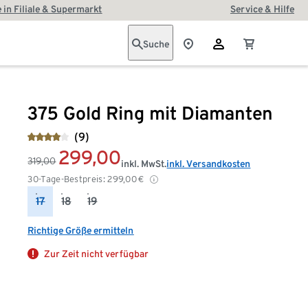
 in Filiale & Supermarkt
Service & Hilfe
Suche
375 Gold Ring mit Diamanten
(9)
299,00
319,00
inkl. MwSt.
inkl. Versandkosten
30-Tage-Bestpreis:
299,00
€
17
18
19
Richtige Größe ermitteln
Zur Zeit nicht verfügbar