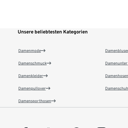
Unsere beliebtesten Kategorien
Damenmode
Damenbluse
Damenschmuck
Damenunter
Damenkleider
Damenhose
Damenpullover
Damenschuh
Damensporthosen