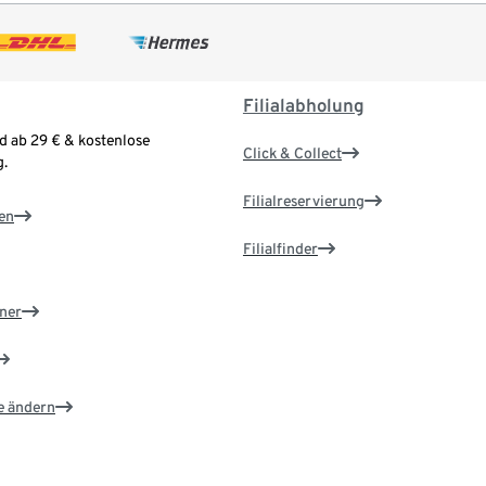
Filialabholung
d ab 29 € & kostenlose
Click & Collect
.
Filialreservierung
en
Filialfinder
ner
e ändern