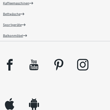
Kaffeemaschinen
Bettwäsche
Sportgeräte
Balkonmöbel
facebook
youtube
pinterest
instagram
appleinc
android