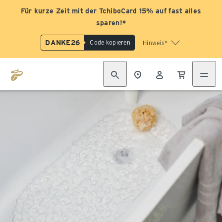
Für kurze Zeit mit der TchiboCard 15% auf fast alles
sparen!*
DANKE26
Code kopieren
Hinweis*