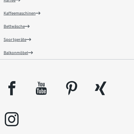
Kaffee
Kaffeemaschinen
Bettwäsche
Sportgeräte
Balkonmöbel
facebook
youtube
pinterest
xing
instagram