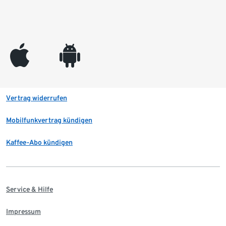
appleinc
android
Vertrag widerrufen
Mobilfunkvertrag kündigen
Kaffee-Abo kündigen
Service & Hilfe
Impressum