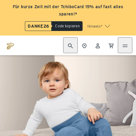
Für kurze Zeit mit der TchiboCard 15% auf fast alles
sparen!*
DANKE26
Code kopieren
Hinweis*