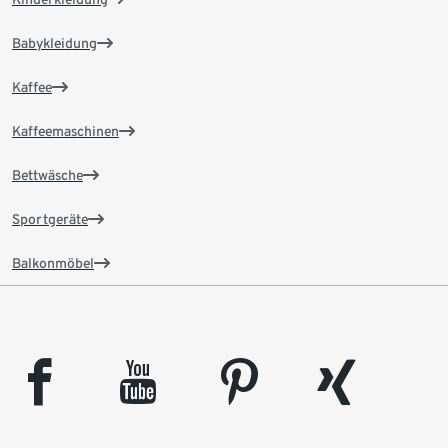
Babykleidung
Kaffee
Kaffeemaschinen
Bettwäsche
Sportgeräte
Balkonmöbel
facebook
youtube
pinterest
xing