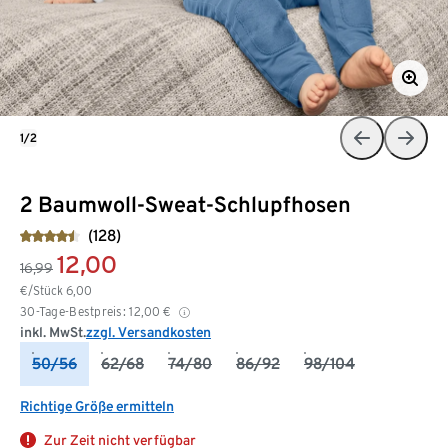
1/2
2 Baumwoll-Sweat-Schlupfhosen
(128)
12,00
16,99
€/Stück
6,00
30-Tage-Bestpreis:
12,00
€
inkl. MwSt.
zzgl. Versandkosten
50/56
62/68
74/80
86/92
98/104
Richtige Größe ermitteln
Zur Zeit nicht verfügbar