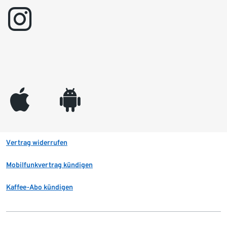
instagram
appleinc
android
Vertrag widerrufen
Mobilfunkvertrag kündigen
Kaffee-Abo kündigen