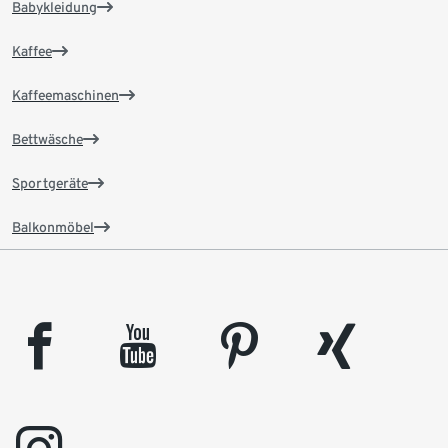
Babykleidung
Kaffee
Kaffeemaschinen
Bettwäsche
Sportgeräte
Balkonmöbel
facebook
youtube
pinterest
xing