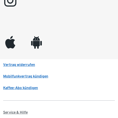
instagram
appleinc
android
Vertrag widerrufen
Mobilfunkvertrag kündigen
Kaffee-Abo kündigen
Service & Hilfe