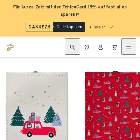
Für kurze Zeit mit der TchiboCard 15% auf fast alles
sparen!*
DANKE26
Code kopieren
Hinweis*