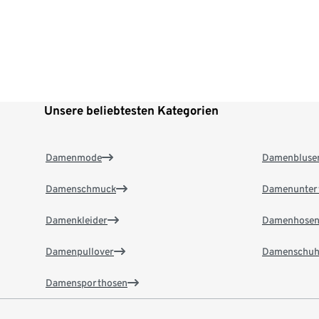
Unsere beliebtesten Kategorien
Damenmode
Damenbluse
Damenschmuck
Damenunter
Damenkleider
Damenhose
Damenpullover
Damenschuh
Damensporthosen