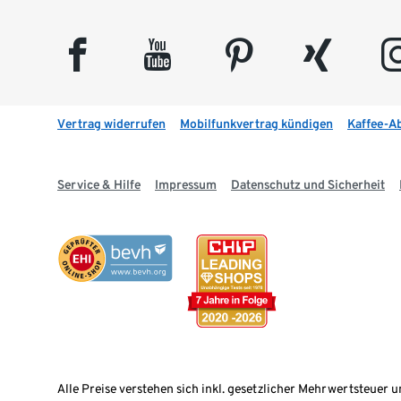
facebook
youtube
pinterest
xing
insta
Vertrag widerrufen
Mobilfunkvertrag kündigen
Kaffee-A
Service & Hilfe
Impressum
Datenschutz und Sicherheit
Alle Preise verstehen sich inkl. gesetzlicher Mehrwertsteuer u