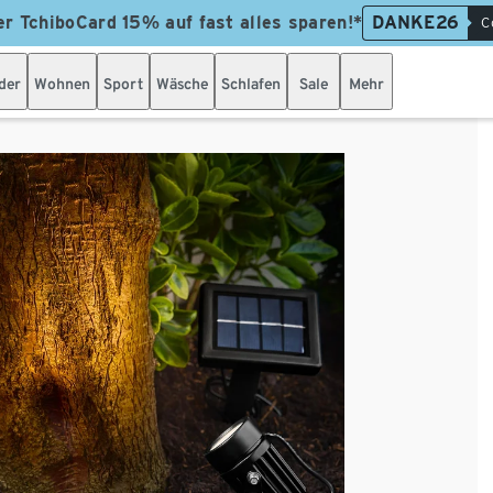
er TchiboCard 15% auf fast alles sparen!*
DANKE26
C
der
Wohnen
Sport
Wäsche
Schlafen
Sale
Mehr