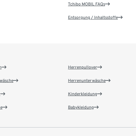
Tchibo MOBIL FAQs
Entsorgung / Inhaltsstoffe
n
Herrenpullover
wäsche
Herrenunterwäsche
n
Kinderkleidung
e
Babykleidung