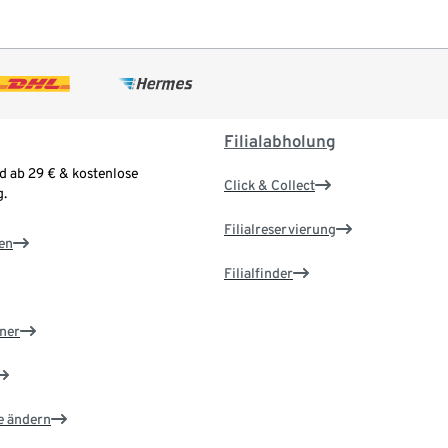
Filialabholung
d ab 29 € & kostenlose
Click & Collect
.
Filialreservierung
en
Filialfinder
ner
e ändern