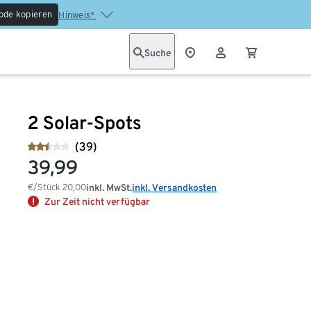
ode kopieren
Hinweis*
Suche
2 Solar-Spots
(39)
39,99
€/Stück
20,00
inkl. MwSt.
inkl. Versandkosten
Zur Zeit nicht verfügbar