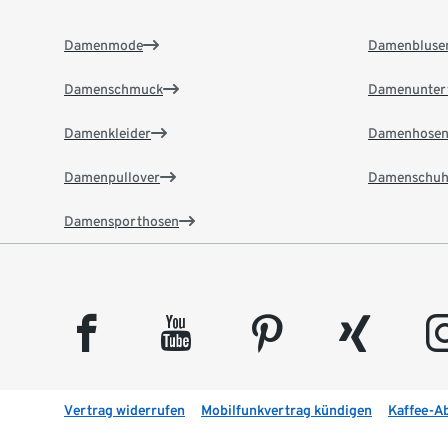
Damenmode
Damenbluse
Damenschmuck
Damenunter
Damenkleider
Damenhose
Damenpullover
Damenschuh
Damensporthosen
facebook
youtube
pinterest
xing
insta
Vertrag widerrufen
Mobilfunkvertrag kündigen
Kaffee-A