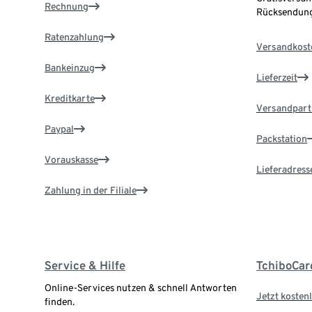
Rechnung
Rücksendung
Ratenzahlung
Versandkost
Bankeinzug
Lieferzeit
Kreditkarte
Versandpart
Paypal
Packstation
Vorauskasse
Lieferadress
Zahlung in der Filiale
Service & Hilfe
TchiboCar
Online-Services nutzen & schnell Antworten
Jetzt kostenl
finden.