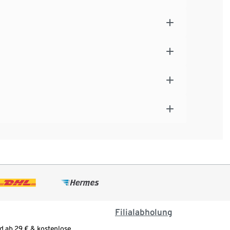
Filialabholung
d ab 29 € & kostenlose