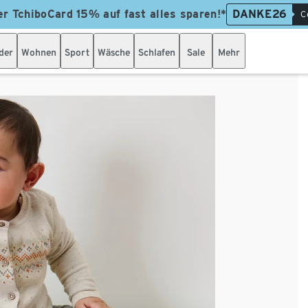
er TchiboCard 15% auf fast alles sparen!*
DANKE26
C
der
Wohnen
Sport
Wäsche
Schlafen
Sale
Mehr