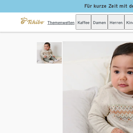
Für kurze Zeit mit d
Themenwelten
Kaffee
Damen
Herren
Kin