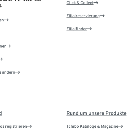
Click & Collect
.
Filialreservierung
en
Filialfinder
ner
e ändern
d
Rund um unsere Produkte
os registrieren
Tchibo Kataloge & Magazine