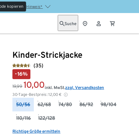
ode kopieren
Hinweis*
Suche
Kinder-Strickjacke
(35)
-16%
10,00
19,99
inkl. MwSt.
zzgl. Versandkosten
30-Tage-Bestpreis:
12,00
€
50/56
62/68
74/80
86/92
98/104
110/116
122/128
Richtige Größe ermitteln