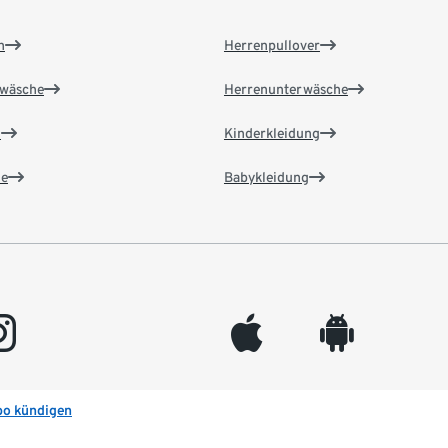
n
Herrenpullover
wäsche
Herrenunterwäsche
n
Kinderkleidung
e
Babykleidung
gram
appleinc
android
bo kündigen