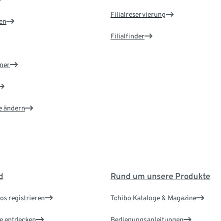
Filialreservierung
en
Filialfinder
ner
e ändern
d
Rund um unsere Produkte
os registrieren
Tchibo Kataloge & Magazine
le entdecken
Bedienungsanleitungen