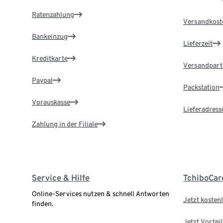
Ratenzahlung
Versandkost
Bankeinzug
Lieferzeit
Kreditkarte
Versandpart
Paypal
Packstation
Vorauskasse
Lieferadress
Zahlung in der Filiale
Service & Hilfe
TchiboCar
Online-Services nutzen & schnell Antworten
Jetzt kostenl
finden.
Jetzt Vortei