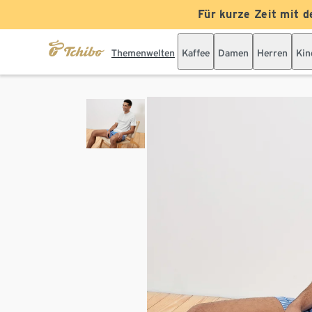
Für kurze Zeit mit d
Themenwelten
Kaffee
Damen
Herren
Kin