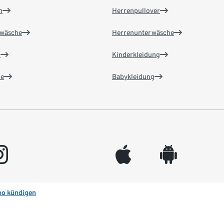
n
Herrenpullover
wäsche
Herrenunterwäsche
n
Kinderkleidung
e
Babykleidung
gram
appleinc
android
bo kündigen