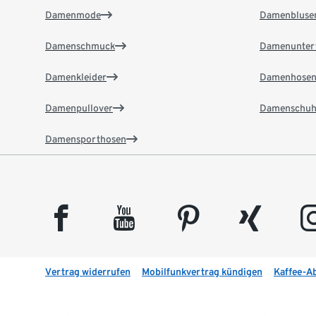
Damenmode
Damenbluse
Damenschmuck
Damenunter
Damenkleider
Damenhose
Damenpullover
Damenschuh
Damensporthosen
facebook
youtube
pinterest
xing
insta
Vertrag widerrufen
Mobilfunkvertrag kündigen
Kaffee-A