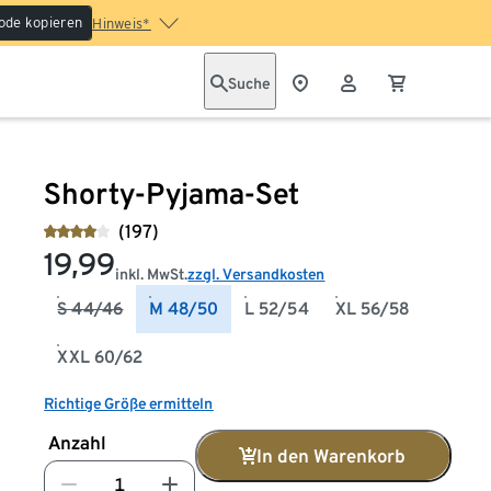
ode kopieren
Hinweis*
Suche
Shorty-Pyjama-Set
(197)
19,99
inkl. MwSt.
zzgl. Versandkosten
S 44/46
M 48/50
L 52/54
XL 56/58
XXL 60/62
Richtige Größe ermitteln
Anzahl
In den Warenkorb