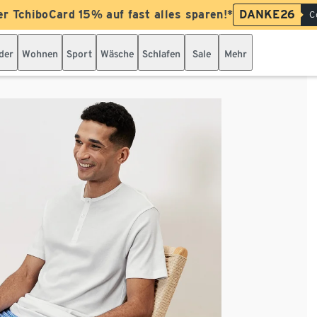
er TchiboCard 15% auf fast alles sparen!*
DANKE26
C
der
Wohnen
Sport
Wäsche
Schlafen
Sale
Mehr