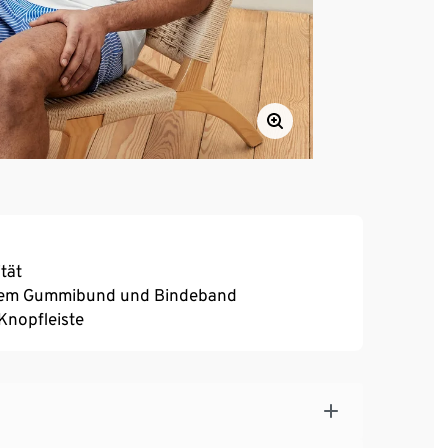
ität
ischem Gummibund und Bindeband
Knopfleiste