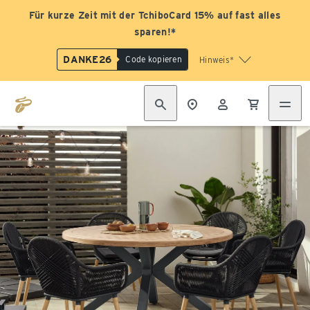
Für kurze Zeit mit der TchiboCard 15% auf fast alles
sparen!*
DANKE26
Code kopieren
Hinweis*