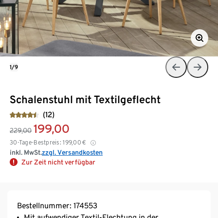
1/9
Schalenstuhl mit Textilgeflecht
(12)
199,00
229,00
30-Tage-Bestpreis:
199,00
€
inkl. MwSt.
zzgl. Versandkosten
Zur Zeit nicht verfügbar
Bestellnummer: 174553
Mit aufwendiger Textil-Flechtung in der