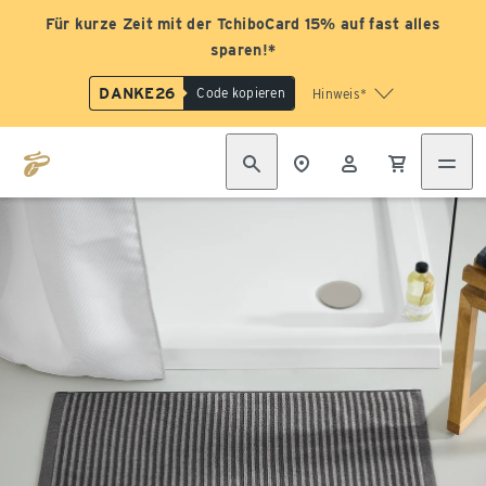
Für kurze Zeit mit der TchiboCard 15% auf fast alles
sparen!*
DANKE26
Code kopieren
Hinweis*