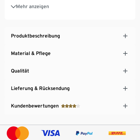
Extrabreite, weich gepolsterte und
Mehr anzeigen
längenverstellbare Träger
Mit hochwertigem Markenelasthan für
Langlebigkeit und hohe Waschbeständigkeit
Mit Bio-Baumwolle
Produktbeschreibung
Material & Pflege
Qualität
Lieferung & Rücksendung
Kundenbewertungen