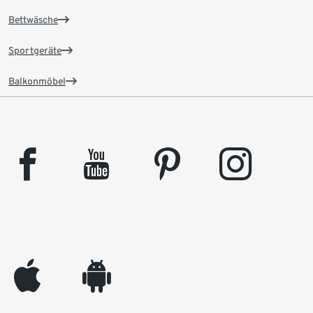
Bettwäsche
Sportgeräte
Balkonmöbel
facebook
youtube
pinterest
instagram
appleinc
android