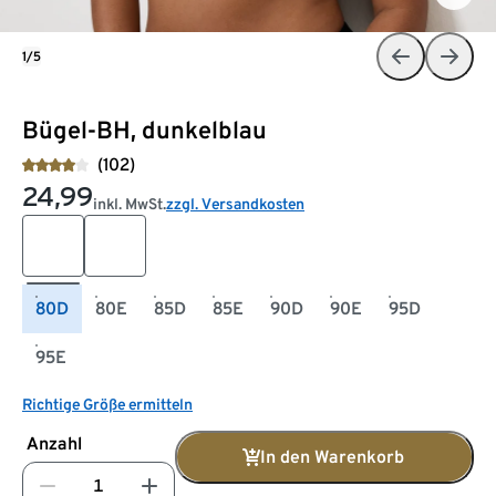
1/5
Bügel-BH, dunkelblau
(102)
24,99
inkl. MwSt.
zzgl. Versandkosten
80D
80E
85D
85E
90D
90E
95D
95E
Richtige Größe ermitteln
Anzahl
In den Warenkorb