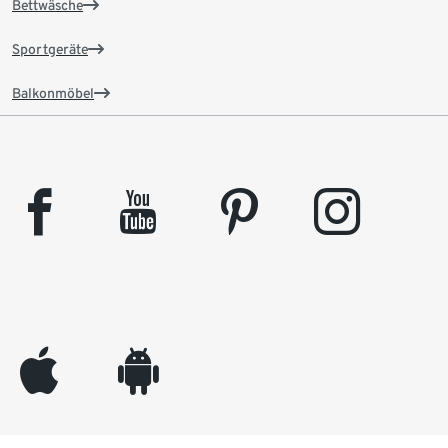
Bettwäsche
Sportgeräte
Balkonmöbel
facebook
youtube
pinterest
instagram
appleinc
android