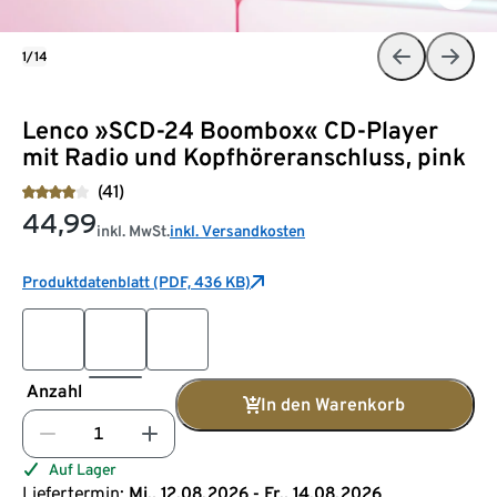
1/14
Lenco »SCD-24 Boombox« CD-Player
mit Radio und Kopfhöreranschluss, pink
(41)
44,99
inkl. MwSt.
inkl. Versandkosten
Produktdatenblatt (PDF, 436 KB)
Anzahl
In den Warenkorb
Auf Lager
Liefertermin:
Mi., 12.08.2026 - Fr., 14.08.2026