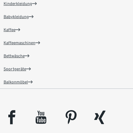
Kinderkleidung
Babykleidung
Kaffee
Kaffeemaschinen
Bettwäsche
Sportgeräte
Balkonmöbel
facebook
youtube
pinterest
xing