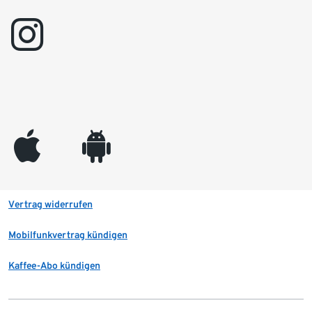
instagram
appleinc
android
Vertrag widerrufen
Mobilfunkvertrag kündigen
Kaffee-Abo kündigen