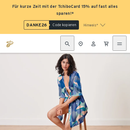
Für kurze Zeit mit der TchiboCard 15% auf fast alles
sparen!*
DANKE26
Code kopieren
Hinweis*