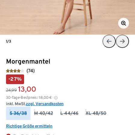
1/3
Morgenmantel
(74)
-27%
13,00
24,99
30-Tage-Bestpreis:
18,00
€
inkl. MwSt.
zzgl. Versandkosten
S 36/38
M 40/42
L 44/46
XL 48/50
Richtige Größe ermitteln