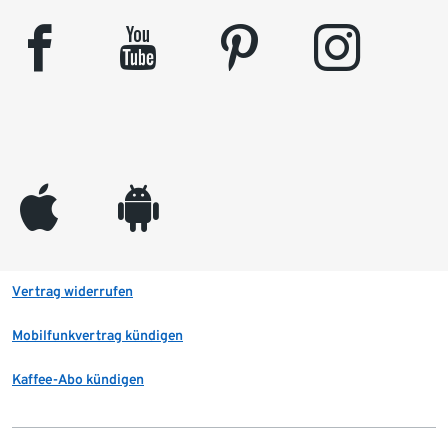
facebook
youtube
pinterest
instagram
appleinc
android
Vertrag widerrufen
Mobilfunkvertrag kündigen
Kaffee-Abo kündigen