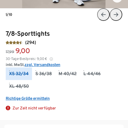
1/10
7/8-Sporttights
(294)
9,00
17,99
30-Tage-Bestpreis:
9,00
€
inkl. MwSt.
zzgl. Versandkosten
XS 32/34
S 36/38
M 40/42
L 44/46
XL 48/50
Richtige Größe ermitteln
Zur Zeit nicht verfügbar