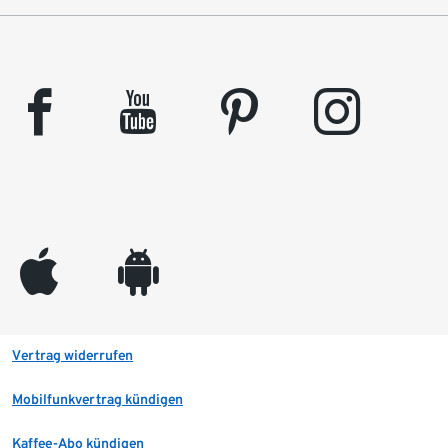
facebook
youtube
pinterest
instagram
appleinc
android
Vertrag widerrufen
Mobilfunkvertrag kündigen
Kaffee-Abo kündigen