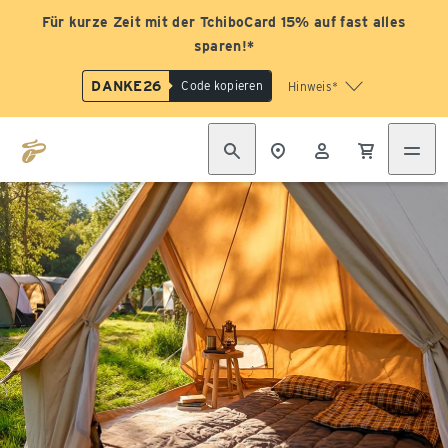
Für kurze Zeit mit der TchiboCard 15% auf fast alles
sparen!*
DANKE26
Code kopieren
Hinweis*