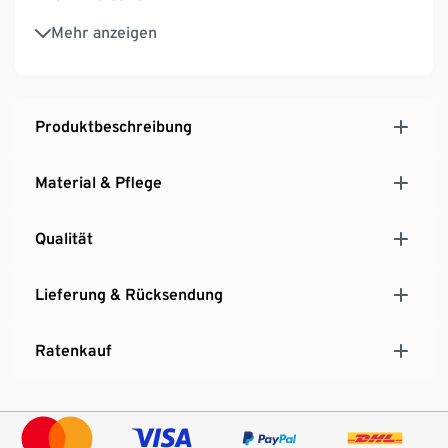
Hoher Schlafkomfort durch hautfreundliches
Mehr anzeigen
Obermaterial aus reiner Baumwolle
Erhöhter Liegekomfort durch integrierte Kissen
Einfaches Öffnen und Schließen durch stabilen
Reißverschluss
Produktbeschreibung
Inkl. Tragetasche mit Henkeln
Pflegeleicht, unkompliziert zu reinigen
Material & Pflege
Qualität
Lieferung & Rücksendung
Ratenkauf