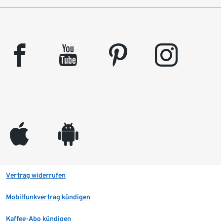
facebook
youtube
pinterest
instagram
appleinc
android
Vertrag widerrufen
Mobilfunkvertrag kündigen
Kaffee-Abo kündigen